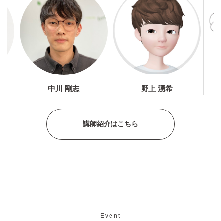
中川 剛志
野上 湧希
講師紹介はこちら
Event