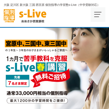
大阪 淀川区 新大阪 三国 西宮原 個別指導の学習塾s-Live（中学受験対応）