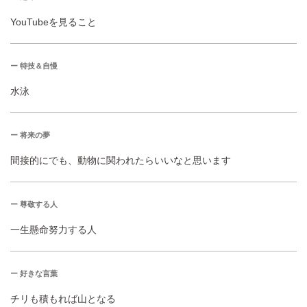
YouTubeを見ること
ー 特技＆自慢
水泳
ー 将来の夢
間接的にでも、動物に関われたらいいなと思います
ー 尊敬する人
一生懸命努力する人
ー 好きな言葉
チリも積もれば山となる