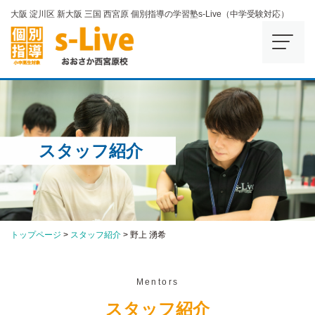
大阪 淀川区 新大阪 三国 西宮原 個別指導の学習塾s-Live（中学受験対応）
スタッフ紹介
トップページ
>
スタッフ紹介
>
野上 湧希
Mentors
スタッフ紹介