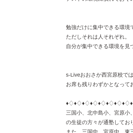
勉強だけに集中できる環境
ただしそれは人それぞれ。
自分が集中できる環境を見
s-Liveおおさか西宮原
お席も残りわずかとなって
♦︎♢♦︎♢♦︎♢♦︎♢♦︎♢♦︎♢♦︎♢♦︎♢♦
三国小、北中島小、宮原小
の生徒の方々が通塾してお
また、三国中、宮原中、東