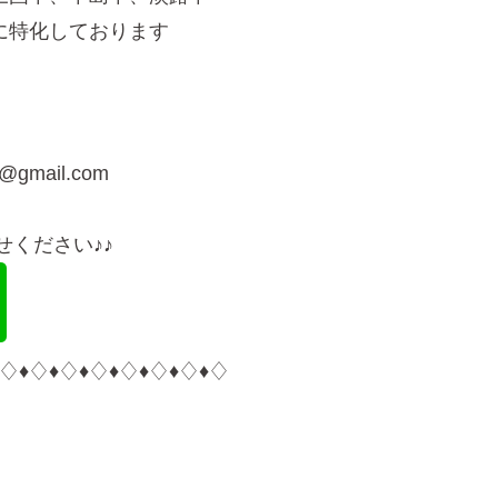
に特化しております
@gmail.com
せください♪♪
︎♢♦︎♢♦︎♢♦︎♢♦︎♢♦︎♢♦︎♢♦︎♢