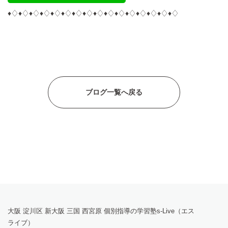
♦︎♢♦︎♢♦︎♢♦︎♢♦︎♢♦︎♢♦︎♢♦︎♢♦︎♢♦︎♢♦︎♢♦︎♢♦︎♢♦︎♢♦︎♢♦︎♢
ブログ一覧へ戻る
大阪 淀川区 新大阪 三国 西宮原 個別指導の学習塾s-Live（エス
ライブ）