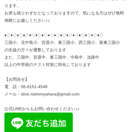
ります。
お席も残りわずかとなっておりますので、気になる方はぜひ無料
体験にお越しください♪♪
♦︎♢♦︎♢♦︎♢♦︎♢♦︎♢♦︎♢♦︎♢♦︎♢♦︎♢♦︎♢♦︎♢♦︎♢♦︎♢♦︎♢♦︎♢♦︎♢
三国小、北中島小、宮原小、東三国小、西三国小、新東三国小
の生徒の方々が通塾しております
また、三国中、宮原中、東三国中、中島中、淡路中
以上の中学校のテスト対策に特化しております
【お問合せ】
電 話：06-6151-4548
メール：slive.nishimiyahara@gmail.com
公式LINEからもお問い合わせください♪♪