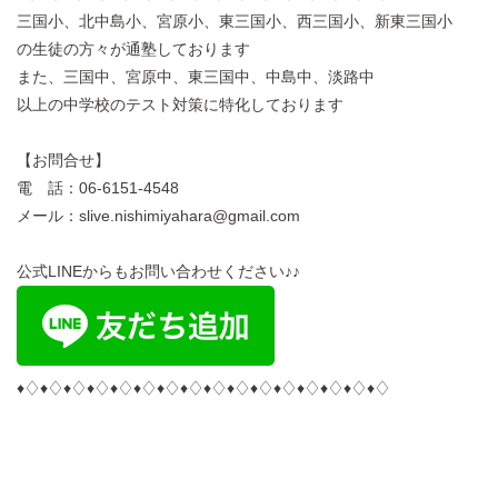
三国小、北中島小、宮原小、東三国小、西三国小、新東三国小
の生徒の方々が通塾しております
また、三国中、宮原中、東三国中、中島中、淡路中
以上の中学校のテスト対策に特化しております
【お問合せ】
電 話：06-6151-4548
メール：slive.nishimiyahara@gmail.com
公式LINEからもお問い合わせください♪♪
♦︎♢♦︎♢♦︎♢♦︎♢♦︎♢♦︎♢♦︎♢♦︎♢♦︎♢♦︎♢♦︎♢♦︎♢♦︎♢♦︎♢♦︎♢♦︎♢