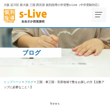
大阪 淀川区 新大阪 三国 西宮原 個別指導の学習塾s-Live（中学受験対応）
ブログ
トップページ
>
ブログ
>
三国・東三国・宮原地域で塾をお探しの方【点数ア
ップに必要なこと！】
News