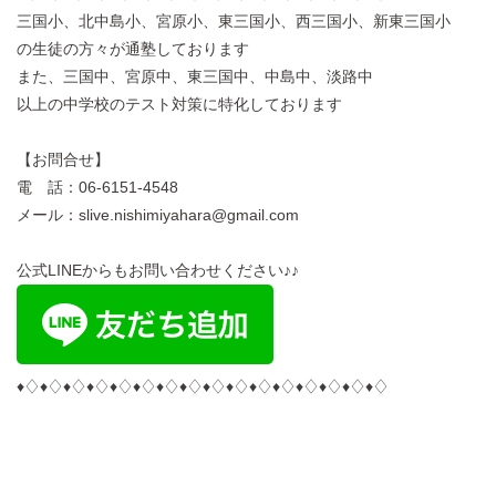
三国小、北中島小、宮原小、東三国小、西三国小、新東三国小
の生徒の方々が通塾しております
また、三国中、宮原中、東三国中、中島中、淡路中
以上の中学校のテスト対策に特化しております
【お問合せ】
電 話：06-6151-4548
メール：slive.nishimiyahara@gmail.com
公式LINEからもお問い合わせください♪♪
♦︎♢♦︎♢♦︎♢♦︎♢♦︎♢♦︎♢♦︎♢♦︎♢♦︎♢♦︎♢♦︎♢♦︎♢♦︎♢♦︎♢♦︎♢♦︎♢