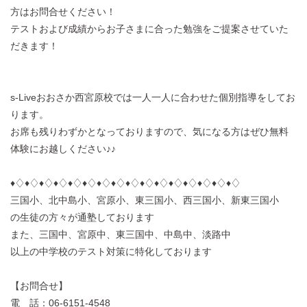
方はお問合せください！
テストおよび成績からお子さまに合った勉強をご提案させていた
だきます！
s-Liveおおさか西宮原校では一人一人に合わせた個別指導をしてお
ります。
お席も残りわずかとなっておりますので、気になる方はぜひ無料
体験にお越しください♪♪
♦︎♢♦︎♢♦︎♢♦︎♢♦︎♢♦︎♢♦︎♢♦︎♢♦︎♢♦︎♢♦︎♢♦︎♢♦︎♢♦︎♢♦︎♢♦︎♢
三国小、北中島小、宮原小、東三国小、西三国小、新東三国小
の生徒の方々が通塾しております
また、三国中、宮原中、東三国中、中島中、淡路中
以上の中学校のテスト対策に特化しております
【お問合せ】
電 話：06-6151-4548